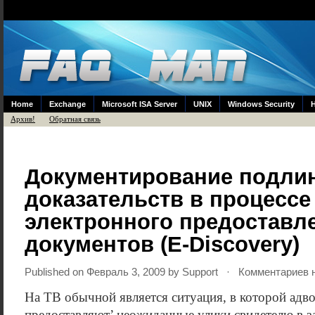
Home
Exchange
Microsoft ISA Server
UNIX
Windows Security
Архив!
Обратная связь
Документирование подли
доказательств в процессе
электронного предоставл
документов (E-Discovery)
Published on Февраль 3, 2009 by
Support
· Комментариев н
На ТВ обычной является ситуация, в которой адв