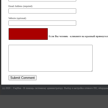
Email Address (required)
Website (optional)
Да человек я, человек!
=)
Если Вы человек - кликните на красный прямоугол
(c) 2020 :: FaqMan - В помощь системному администратору. Выбор и настройка сетевого ПО, оборудов