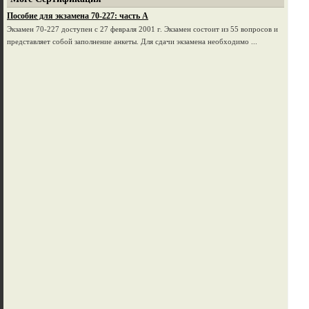
Пособие для экзамена 70-227: часть А
Экзамен 70-227 доступен с 27 февраля 2001 г. Экзамен состоит из 55 вопросов и
представляет собой заполнение анкеты. Для сдачи экзамена необходимо ...