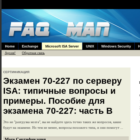
Home
Exchange
Microsoft ISA Server
UNIX
Windows Security
Архив!
Обратная связь
СЕРТИФИКАЦИЯ
Экзамен 70-227 по серверу
ISA: типичные вопросы и
примеры. Пособие для
экзамена 70-227: часть В
Это не "разгрузка мозга", вы не найдете здесь точно таких же вопросов, какие
будут на экзамене. Но тем не менее, вопросы похожего типа, и они помогут ...
More Сертификация