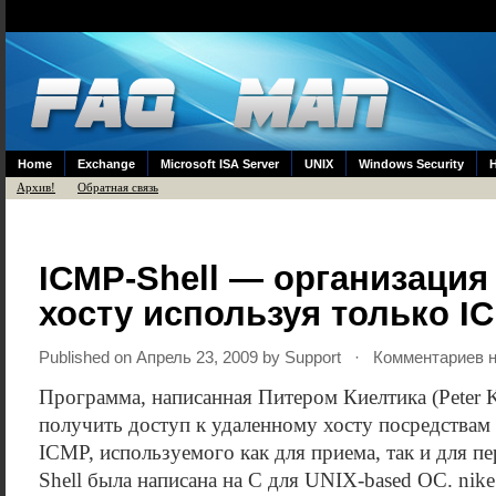
Home
Exchange
Microsoft ISA Server
UNIX
Windows Security
Архив!
Обратная связь
ICMP-Shell — организация
хосту используя только I
Published on Апрель 23, 2009 by
Support
· Комментариев н
Программа, написанная Питером Киелтика (Peter K
получить доступ к удаленному хосту посредствам
ICMP, используемого как для приема, так и для п
Shell была написана на С для UNIX-based ОС. nike 