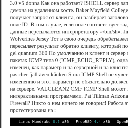
3.0 v5 donna Как она работает? ISHELL сервер за
демона на удаленном хосте. Baker Mayfield College
получает запрос от клиента, он разбирает заголов
поле ID. В том случае, если поле соответствует з
данные пересылаются интерпретатору «/bin/sh». J
Wolverines Jersey Тот в свою очередь обрабатывае
пересылает результат обратно клиенту, который полу
gel quantum 360 По умолчанию и клиент и сервер
пакетах ICMP типа 0 (ICMP_ECHO_REPLY), однак
изменен, как параметр и на серверной и на клиентск
pas cher fjällräven kånken Stora ICMP Shell не чувс
изменению и этот параметр не обязательно должен
на сервере. VALCLEAN2 CMF ICMP Shell может т
интерактивными программами. Pat Tillman Arizona S
Firewall? Никто о нем ничего не говорил! Работа
протестирована на :
- Linux Mandrake
8.1
x86 - FreeBSD
4.4
x86 - Open