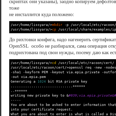
скриптах они указаны), заодно копируем дефолто
тоже
не инсталлится куда положено:
/
usr
/
home
/
lissyara
/>
mkdir
-p
/
usr
/
local
/
etc
/
racoon
/
usr
/
home
/
lissyara
/>
cp
/
usr
/
local
/
share
/
examples
/
i
До рихтовки конфига, надо нагенерить сертификат
OpenSSL особо не разбирался, сама операция отку
подрихтована под свои нужды, посему даю как ест
/
usr
/
home
/
lissyara
/>
cd
/
usr
/
local
/
etc
/
racoon
/
cert
/
/
usr
/
local
/
etc
/
racoon
/
cert
/>
openssl req
-new
-node
-sha1
-keyform
PEM
-keyout
via.epia.private
-outfo
-out
via.epia.pem
Generating a
1024
bit RSA private key
..............................++++++
..++++++
writing new private key to
&
#039;via.epia.private&
-----
You are about to be asked to enter information tha
into your certificate request.
What you are about to enter is what is called a Di