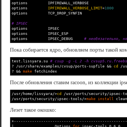
options IPFIREWALL_VERBOSE
options
IPFIREWALL_VERBOSE_LIMIT
=
1000
options TCP_DROP_SYNFIN
# IPSEC
options IPSEC
options IPSEC_ESP
options IPSEC_DEBUG
# необязательно, н
Пока собирается ядро, обновляем порты такой ко
test.lissyara.su
# csup -g -L 2 -h cvsup5.ru.freeb
?
/
usr
/
share
/
examples
/
cvsup
/
ports-supfile
&&
cd
/
u
?
&&
make
fetchindex
После обновления ставим racoon, из коллекции ipse
/
usr
/
home
/
lissyara
/>
cd
/
usr
/
ports
/
security
/
ipsec-t
/
usr
/
ports
/
security
/
ipsec-tools
/>
make
install
clea
Лезет такое окошко:
+-------------------------------------------------
|
Options
for
ipsec-too