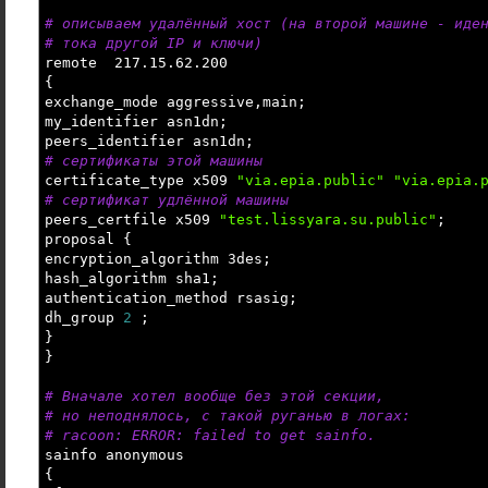
# описываем удалённый хост (на второй машине - иде
# тока другой IP и ключи)
remote 217.15.62.200
{
exchange_mode aggressive,main;
my_identifier asn1dn;
peers_identifier asn1dn;
# сертификаты этой машины
certificate_type x509
"via.epia.public"
"via.epia.
# сертификат удлённой машины
peers_certfile x509
"test.lissyara.su.public"
;
proposal
{
encryption_algorithm 3des;
hash_algorithm sha1;
authentication_method rsasig;
dh_group
2
;
}
}
# Вначале хотел вообще без этой секции,
# но неподнялось, с такой руганью в логах:
# racoon: ERROR: failed to get sainfo.
sainfo anonymous
{