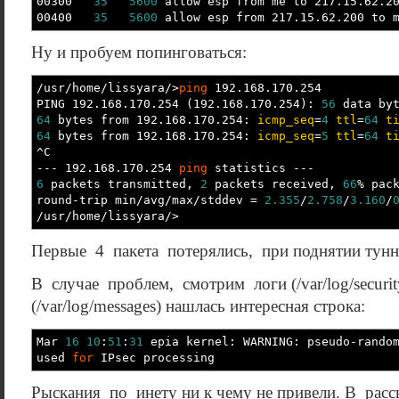
00300
35
5600
allow esp from me to 217.15.62.2
00400
35
5600
allow esp from 217.15.62.200 to 
Ну и пробуем попинговаться:
/
usr
/
home
/
lissyara
/>
ping
192.168.170.254
PING 192.168.170.254
(
192.168.170.254
)
:
56
data byt
64
bytes from 192.168.170.254:
icmp_seq
=
4
ttl
=
64
t
64
bytes from 192.168.170.254:
icmp_seq
=
5
ttl
=
64
t
^C
---
192.168.170.254
ping
statistics
---
6
packets transmitted,
2
packets received,
66
%
pack
round-trip min
/
avg
/
max
/
stddev =
2.355
/
2.758
/
3.160
/
/
usr
/
home
/
lissyara
/>
Первые 4 пакета потерялись, при поднятии туннел
В случае проблем, смотрим логи (/var/log/securit
(/var/log/messages) нашлась интересная строка:
Mar
16
10
:
51
:
31
epia kernel: WARNING: pseudo-random
used
for
IPsec processing
Рыскания по инету ни к чему не привели. В рассыл