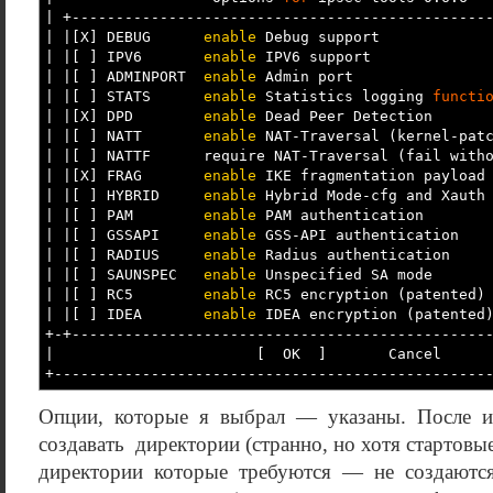
|
+-----------------------------------------------
|
|
[
X
]
DEBUG
enable
Debug su
|
|
[
]
IPV6
enable
IPV6 su
|
|
[
]
ADMINPORT
enable
Admin 
|
|
[
]
STATS
enable
Statistics logging
functi
|
|
[
X
]
DPD
enable
Dead Peer D
|
|
[
]
NATT
enable
NAT-Traversal
(
kernel-pat
|
|
[
]
NATTF require NAT-Traversal
(
fail with
|
|
[
X
]
FRAG
enable
IKE fragmentation pa
|
|
[
]
HYBRID
enable
Hybrid Mode-cfg and 
|
|
[
]
PAM
enable
PAM authent
|
|
[
]
GSSAPI
enable
GSS-API authe
|
|
[
]
RADIUS
enable
Radius authen
|
|
[
]
SAUNSPEC
enable
Unspecified
|
|
[
]
RC5
enable
RC5 encryption
(
patented
)
|
|
[
]
IDEA
enable
IDEA encryption
(
patented
+-+-----------------------------------------------
|
[
OK
]
Can
+-------------------------------------------------
Опции, которые я выбрал — указаны. После и
создавать директории (странно, но хотя стартовы
директории которые требуются — не создаются