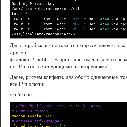
Getting Private key
/
usr
/
local
/
etc
/
racoon
/
cert
/>
ll
total
6
-rw-r--r--
1
root wheel
676
15
мар
14
:
44
via.epi
-rw-r--r--
1
root wheel
887
15
мар
14
:
44
via.epi
-rw-r--r--
1
root wheel
899
15
мар
14
:
48
via.epi
/
usr
/
local
/
etc
/
racoon
/
cert
/>
Для второй машины тоже генерируем ключи, и ко
другую
файлики *.public. В принципе, имена ключей нев
по IP, с соответствующими расширениями.
Далее, рисуем конфиги, для обоих одинаковые, то
все IP и ключи:
/etc/rc.conf
# added by lissyara 2007-03-15 in 14:32
# Включем racoon
racoon_enable
=
"YES"
# создаём gif-интерфейс
cloned_interfaces
=
"gif0"