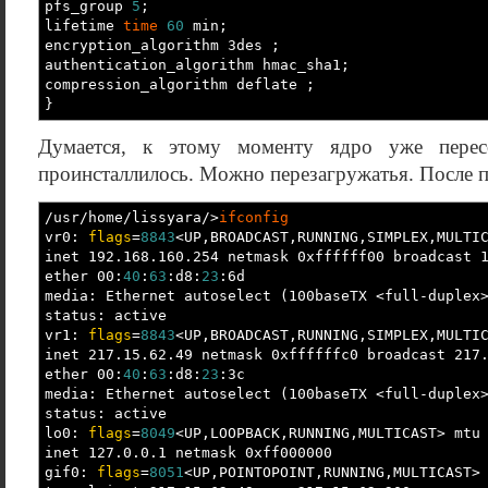
pfs_group
5
;
lifetime
time
60
min;
encryption_algorithm 3des ;
authentication_algorithm hmac_sha1;
compression_algorithm deflate ;
}
Думается, к этому моменту ядро уже перес
проинсталлилось. Можно перезагружатья. После п
/
usr
/
home
/
lissyara
/>
ifconfig
vr0:
flags
=
8843
<
UP,BROADCAST,RUNNING,SIMPLEX,MULTI
inet 192.168.160.254 netmask 0xffffff00 broadcast 
ether 00:
40
:
63
:d8:
23
:6d
media: Ethernet autoselect
(
100baseTX
<
full-duplex
status: active
vr1:
flags
=
8843
<
UP,BROADCAST,RUNNING,SIMPLEX,MULTI
inet 217.15.62.49 netmask 0xffffffc0 broadcast 217
ether 00:
40
:
63
:d8:
23
:3c
media: Ethernet autoselect
(
100baseTX
<
full-duplex
status: active
lo0:
flags
=
8049
<
UP,LOOPBACK,RUNNING,MULTICAST
>
mt
inet 127.0.0.1 netmask 0xff000000
gif0:
flags
=
8051
<
UP,POINTOPOINT,RUNNING,MULTICAST
>