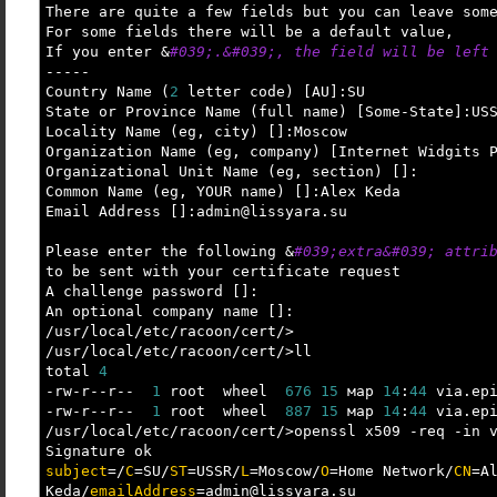
There are quite a few fields but you can leave som
For some fields there will be a default value,
If you enter
&
#039;.&#039;, the field will be left
-----
Country Name
(
2
letter code
)
[
AU
]
:SU
State or Province Name
(
full name
)
[
Some-State
]
:US
Locality Name
(
eg, city
)
[
]
:Moscow
Organization Name
(
eg, company
)
[
Internet Widgits 
Organizational Unit Name
(
eg, section
)
[
]
:
Common Name
(
eg, YOUR name
)
[
]
:Alex Keda
Email Address
[
]
:admin
@
lissyara.su
Please enter the following
&
#039;extra&#039; attri
to be sent with your certificate request
A challenge password
[
]
:
An optional company name
[
]
:
/
usr
/
local
/
etc
/
racoon
/
cert
/>
/
usr
/
local
/
etc
/
racoon
/
cert
/>
ll
total
4
-rw-r--r--
1
root wheel
676
15
мар
14
:
44
via.epi
-rw-r--r--
1
root wheel
887
15
мар
14
:
44
via.epi
/
usr
/
local
/
etc
/
racoon
/
cert
/>
openssl x509
-req
-in
v
Signature ok
subject
=
/
C
=SU
/
ST
=USSR
/
L
=Moscow
/
O
=Home Network
/
CN
=A
Keda
/
emailAddress
=admin
@
lissyara.su