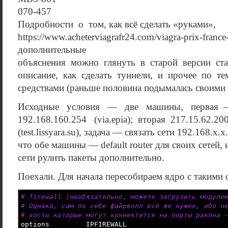
070-457
Подробности о том, как всё сделать «руками»,
https://www.acheterviagrafr24.com/viagra-prix-franc
дополнительные
объяснения можно глянуть в старой версии стат
описание, как сделать туннели, и прочее по т
средствами (раньше половина подымалась своими 
Исходные условия — две машины, первая — 
192.168.160.254 (via.epia); вторая 217.15.62.20
(test.lissyara.su), задача — связать сети 192.168.x.
что обе машины — default router для своих сетей,
сети рулить пакеты дополнительно.
Поехали. Для начала пересобираем ядро с такими
# firewall (необязательно, можете загрузить модуле
# Однако, сам по себе файрволл всё же нужен, ибо н
# хосты которые могут коннектится на порты ракона 
options IPFIREWALL