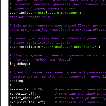
# Вы можете перезадать директиву "path" впоследств
# привести большому замешательству.
path include
"/usr/local/etc/racoon"
;
#include "remote.conf" ;
# файл должен содержать пару ключей ID/key, для ау
#path pre_shared_key "/usr/local/etc/racoon/psk.tx
# racoon будет искать файл сертификата в директори
# запрос certificate/certificate.
path certificate
"/usr/local/etc/racoon/cert/"
;
# "log" определяет уровень логгирования. Он сопров
# "notify", "debug" или "debug2".
log debug2;
# "padding" задаёт некоторые параметры формировани
# Ничего тут не трогайте. (Ага, конечно! - прим. l
padding
{
maximum_length
20
;
# максимальная длинна наби
randomize off;
# включение случайной длин
strict_check off;
# включить строгую проверк
exclusive_tail off;
# извлекать один последний