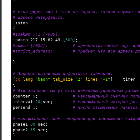
}
# если директива listen не задана, racoon слушает 
# адреса интерфейсов.
listen
{
#isakmp ::1 [7000];
isakmp 217.15.62.49
[
500
]
;
#admin [7002]; # административный порт для 
#strict_address; # требует что все адреса дол
.
}
# Задание различных дефолтовых таймеров.
[
cc
lang
=
"bash"
tab_size
=
"2"
lines
=
"-1"
]
timer
{
# Эти значения могут быть изменены удалённым узлом
counter
5
;
# максимальный счётчик поп
interval
20
sec;
# максимальный интерал для
persend
1
;
# число отсылаемых пакетов
# максимальное время ожидания для завершения каждо
phase1
30
sec;
phase2
15
sec;
}