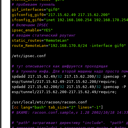
# пробиваем туннель
gif_interfaces
=
"gif0"
gifconfig_gif0
=
"217.15.62.49 217.15.62.200"
ifconfig_gif0
=
"inet 192.168.160.254 192.168.170.25
# Включаем IPSEC
ipsec_enable
=
"YES"
# вводим статический роутинг
static_routes
=
"RemoteLan"
route_RemoteLan
=
"192.168.170.0/24 -interface gif0"
/
etc
/
ipsec.conf
# тут описывается как шифруется проходящая
# в туннеле инфа. Для второй машины надо просто по
spdadd 217.15.62.49
/
32
217.15.62.200
/
32
ipencap
-P
esp
/
tunnel
/
217.15.62.49-217.15.62.200
/
require;
spdadd 217.15.62.200
/
32
217.15.62.49
/
32
ipencap
-P
esp
/
tunnel
/
217.15.62.200-217.15.62.49
/
require;
/
usr
/
local
/
etc
/
racoon
/
racoon.conf
[
cc
lang
=
"bash"
tab_size
=
"2"
lines
=
"-1"
]
# $KAME: racoon.conf.sample,v 1.28 2002/10/18 14:3
# "path" затрагивает директиву "include". "path" д
# директив "include" с относительным путём к файлу