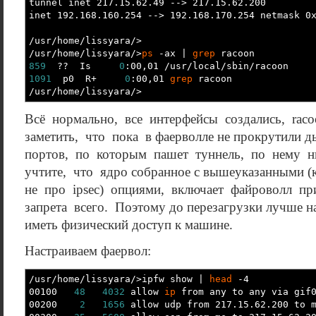
tunnel inet 217.15.62.49 --
>
217.15.62.200
inet 192.168.160.254 --
>
192.168.170.254 netmask 0x
/
usr
/
home
/
lissyara
/>
/
usr
/
home
/
lissyara
/>
ps
-ax
|
grep
racoon
859
?? Is
0
:00,01
/
usr
/
local
/
sbin
/
racoon
1091
p0 R+
0
:00,01
grep
racoon
/
usr
/
home
/
lissyara
/>
Всё нормально, все интерфейсы создались, raco
заметить, что пока в фаерволле не прокрутили д
портов, по которым пашет туннель, по нему ни
учтите, что ядро собранное с вышеуказанными (ко
не про ipsec) опциями, включает файроволл при
запрета всего. Поэтому до перезагрузки лучше н
иметь физический доступ к машине.
Настраиваем фаервол:
/
usr
/
home
/
lissyara
/>
ipfw show
|
head
-4
00100
48
4032
allow
ip
from any to any via gif
00200
2
1656
allow udp from 217.15.62.200 to 