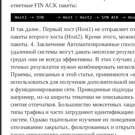
ответные FIN ACK пакеты:
Host1 -
>
SYN -
>
Host
2
Host2 -
>
SYN ACK -
>
Hos
И так далее.. Первый хост (Host1) не отправляет 
пакеты второго хоста (Host2). Кроме этого, можн
пакеты. 4. Заключение Автоматизированные спосо
удаленной системы могут давать неплохие результ
средах они не всегда эффективны. В этих случаях
точных результатов нужно комбинировать нескол
Приемы, описанные в этой статье, применяются 
использоваться для получения дополнительной и
и функционировании сети. Приведенные подходы 
например, из-за широты тематики не описывались
снятия отпечатков. Большинство межсетевых защ
типы трафика и часто затрудняют идентификацию
систем. Однако тщательное изучение их поведени
опознаванию закрытых, фильтрованных и открыт
также определению операционной системы