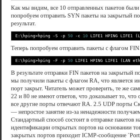
Как мы видим, все 10 отправленных пакетов были
попробуем отправить SYN пакеты на закрытый по
результат.
E:\hping
>
hping
-S
-p
50
-c
10
LIFE1 HPING LIFE1
(
Теперь попробуем отправить пакеты с флагом FIN
E:\hping
>
hping
-F
-p
50
LIFE1 HPING LIFE1
(
LAN et
В результате отправки FIN пакетов на закрытый по
мы получили пакеты с флагом RA, что является и
порт закрыт. Читатель может проверить, те же сам
22 и 80 не имеют ответов, что доказывает то, что 
все другие порты отвечают RA. 2.5 UDP порты С
— непростое занятие из-за ненадежности получае
Стандартный способ состоит в отправке пакетов 
идентификации открытых портов на основании тог
закрытых портов приходит ICMP-сообщение `Port U