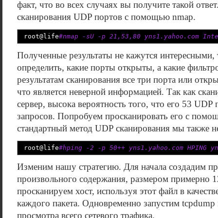
факт, что во всех случаях вы получите такой ответ
сканирования UDP портов с помощью nmap.
root
@
life
#nmap -sU -p 21,53,80 yns1.yahoo.com Int
Полученные результаты не кажутся интересными, 
определить, какие порты открыты, а какие фильт
результатам сканирования все три порта или откр
что является неверной информацией. Так как ск
сервер, высока вероятность того, что его 53 UDP
запросов. Попробуем просканировать его с помо
стандартный метод UDP сканирования мы также не
root
@
life
#hping -2 -p 50++ yns1.yahoo.com HPING y
Изменим нашу стратегию. Для начала создадим пр
произвольного содержания, размером примерно 12
просканируем хост, используя этот файл в качеств
каждого пакета. Одновременно запустим tcpdump 
просмотра всего сетевого трафика.