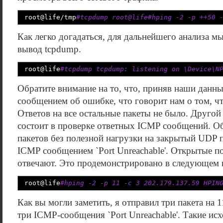
root
@
life
/
tmp
#tcpdump root@life#hping -2 -p ++50 
Как легко догадаться, для дальнейшего анализа м
вывод tcpdump.
root
@
life
#tcpdump tcpdump: listening on \Device\N
Обратите внимание на то, что, приняв наши данны
сообщением об ошибке, что говорит нам о том, чт
Ответов на все остальные пакеты не было. Другой
состоит в проверке ответных ICMP сообщений. О
пакетов без полезной нагрузки на закрытый UDP п
ICMP сообщением `Port Unreachable'. Открытые по
отвечают. Это продемонстрировано в следующем 
root
@
life
#hping -2 -p 11 -c 3 202.179.137.59 HPIN
Как вы могли заметить, я отправил три пакета на
три ICMP-сообщения `Port Unreachable'. Такие и