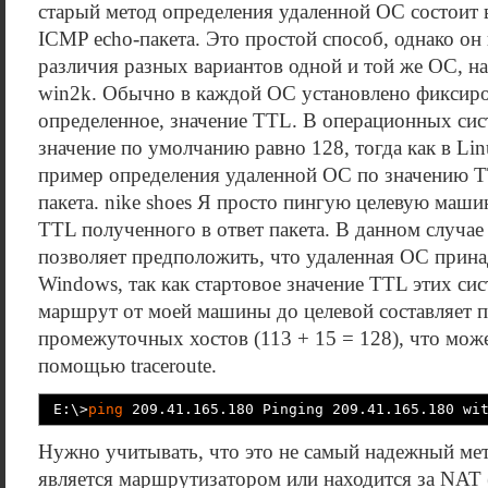
старый метод определения удаленной ОС состоит 
ICMP echo-пакета. Это простой способ, однако он
различия разных вариантов одной и той же ОС, н
win2k. Обычно в каждой ОС установлено фиксиро
определенное, значение TTL. В операционных сист
значение по умолчанию равно 128, тогда как в Li
пример определения удаленной ОС по значению T
пакета. nike shoes Я просто пингую целевую маши
TTL полученного в ответ пакета. В данном случае
позволяет предположить, что удаленная ОС прина
Windows, так как стартовое значение TTL этих сис
маршрут от моей машины до целевой составляет 
промежуточных хостов (113 + 15 = 128), что мож
помощью traceroute.
E:\
>
ping
209.41.165.180 Pinging 209.41.165.180 w
Нужно учитывать, что это не самый надежный мет
является маршрутизатором или находится за NAT 