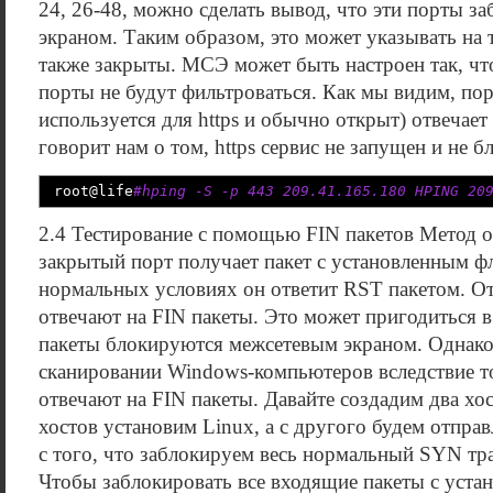
24, 26-48, можно сделать вывод, что эти порты 
экраном. Таким образом, это может указывать на 
также закрыты. МСЭ может быть настроен так, чт
порты не будут фильтроваться. Как мы видим, по
используется для https и обычно открыт) отвечает
говорит нам о том, https сервис не запущен и не б
root
@
life
#hping -S -p 443 209.41.165.180 HPING 20
2.4 Тестирование с помощью FIN пакетов Метод ос
закрытый порт получает пакет с установленным ф
нормальных условиях он ответит RST пакетом. О
отвечают на FIN пакеты. Это может пригодиться в
пакеты блокируются межсетевым экраном. Однако
сканировании Windows-компьютеров вследствие то
отвечают на FIN пакеты. Давайте создадим два хо
хостов установим Linux, а с другого будем отпра
с того, что заблокируем весь нормальный SYN тра
Чтобы заблокировать все входящие пакеты с уст