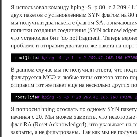
Я использовал команду hping -S -p 80 -c 2 209.41
двух пакетов с установленным SYN флагом на 80 п
мы получили два пакета с флагом SA, означающи
попытки создания соединения (SYN acknowledgeme
что установлен бит `do not fragment'. Теперь вер
проблеме и отправим два таких же пакета на порт 
root
@
life
# hping -S -p 1 -c 2 209.41.165.180 HPIN
В данном случае мы не получили ответа, что подт
фильтруется МСЭ и любые типы ответов этого по
отправим тот же пакет еще на несколько других по
root
@
life
# hping -S -p ++20 209.41.165.180 HPING 
Я попросил hping отослать по одному SYN пакету
начиная с 20. Мы можем заметить, что некоторые
флаг RA (Reset Acknowledged), что указывает на т
закрыты, а не фильтрованы. Так как мы не получил