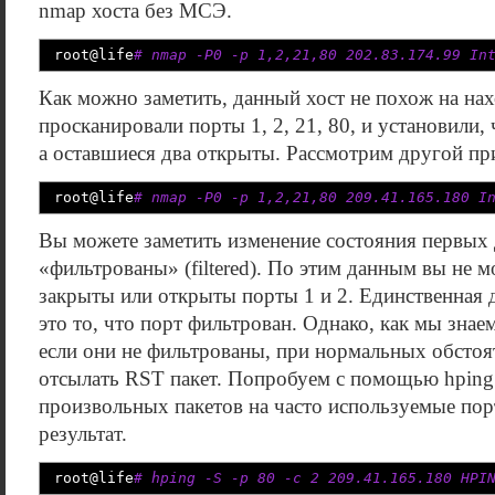
nmap хоста без МСЭ.
root
@
life
# nmap -P0 -p 1,2,21,80 202.83.174.99 In
Как можно заметить, данный хост не похож на н
просканировали порты 1, 2, 21, 80, и установили,
а оставшиеся два открыты. Рассмотрим другой пр
root
@
life
# nmap -P0 -p 1,2,21,80 209.41.165.180 I
Вы можете заметить изменение состояния первых д
«фильтрованы» (filtered). По этим данным вы не м
закрыты или открыты порты 1 и 2. Единственная
это то, что порт фильтрован. Однако, как мы знае
если они не фильтрованы, при нормальных обсто
отсылать RST пакет. Попробуем с помощью hping 
произвольных пакетов на часто используемые пор
результат.
root
@
life
# hping -S -p 80 -c 2 209.41.165.180 HPI