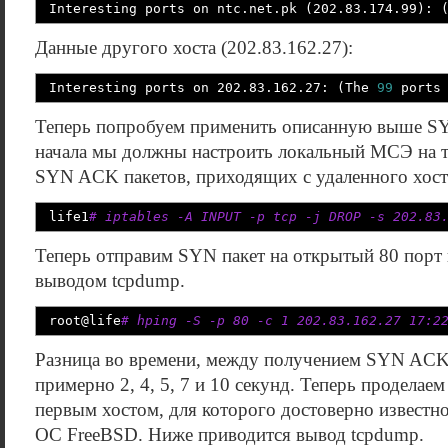
Interesting ports on ntc.net.pk
(
202.83.174.99
)
:
Данные другого хоста (202.83.162.27):
Interesting ports on 202.83.162.27:
(
The
99
ports 
Теперь попробуем применить описанную выше S
начала мы должны настроить локальный МСЭ на т
SYN ACK пакетов, приходящих с удаленного хост
life1
# iptables -A INPUT -p tcp -j DROP -s 202.83
Теперь отправим SYN пакет на открытый 80 порт 
выводом tcpdump.
root
@
life
# hping -S -p 80 -c 1 202.83.162.27 17:2
Разница во времени, между получением SYN ACK 
примерно 2, 4, 5, 7 и 10 секунд. Теперь проделаем
первым хостом, для которого достоверно известно
ОС FreeBSD. Ниже приводится вывод tcpdump.