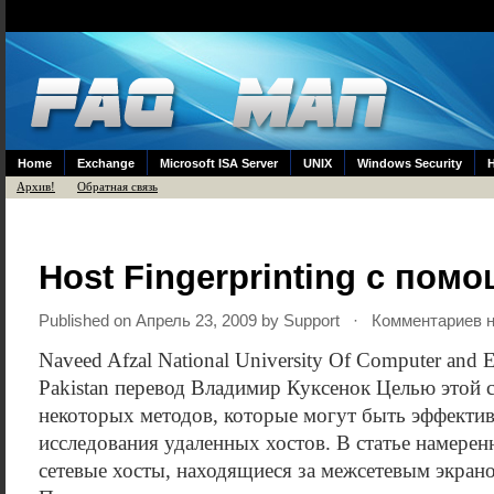
Home
Exchange
Microsoft ISA Server
UNIX
Windows Security
Архив!
Обратная связь
Host Fingerprinting с пом
Published on Апрель 23, 2009 by
Support
· Комментариев н
Naveed Afzal National University Of Computer and E
Pakistan перевод Владимир Куксенок Целью этой с
некоторых методов, которые могут быть эффекти
исследования удаленных хостов. В статье намерен
сетевые хосты, находящиеся за межсетевым экран