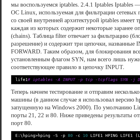
мы воспользуемся iptables. 2.4.1 Iptables Iptables
ОС Linux, используемая для фильтрации сетевых п
со своей внутренней архитектурой iptables имеет 
каждая из которых содержит некоторые заранее о
(chains). Таблица filter отвечает за фильтрацию (б
разрешение) и содержит три цепочки, названные
FORWARD. Таким образом, для блокирования все
установленным флагом SYN, нам всего лишь нуж
соответствующее правило в цепочку INPUT.
life1
# iptables -A INPUT -p tcp -tcpflags SYN -j 
Теперь начнем тестирование и отправим несколько
машины (в данном случае я использовал версию h
запущенную на Windows 2000). По умолчанию Li
порты 21, 22 и 80. Ниже приведены результаты о
порт 80.
E:\hping
>
hping
-S
-p
80
-c
10
LIFE1 HPING LIFE1
(