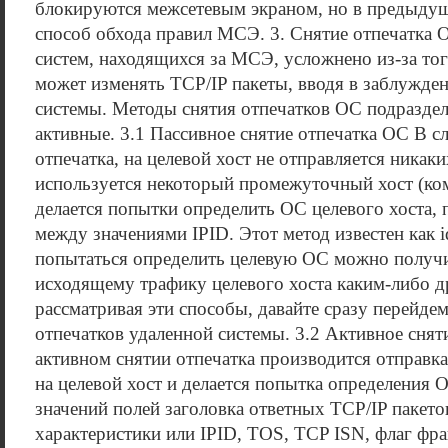
блокируются межсетевым экраном, но в предыду
способ обхода правил МСЭ. 3. Снятие отпечатка 
систем, находящихся за МСЭ, усложнено из-за тог
может изменять TCP/IP пакеты, вводя в заблужден
системы. Методы снятия отпечатков ОС подраздел
активные. 3.1 Пассивное снятие отпечатка ОС В с
отпечатка, на целевой хост не отправляется никаки
используется некоторый промежуточный хост (ко
делается попытки определить ОС целевого хоста,
между значениями IPID. Этот метод известен как id
попытаться определить целевую ОС можно получи
исходящему трафику целевого хоста каким-либо 
рассматривая эти способы, давайте сразу перейде
отпечатков удаленной системы. 3.2 Активное сня
активном снятии отпечатка производится отправк
на целевой хост и делается попытка определения 
значений полей заголовка ответных TCP/IP пакето
характеристики или IPID, TOS, TCP ISN, флаг фра