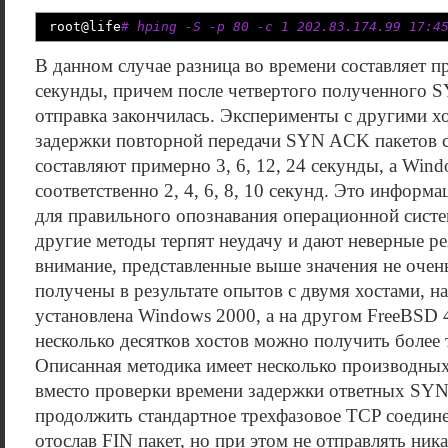
root
@
life
# hping -S -p 80 -c 1 202.83.174.99 17:4
В данном случае разница во времени составляет пр
секунды, причем после четвертого полученного 
отправка закончилась. Эксперименты с другими хо
задержки повторной передачи SYN ACK пакетов 
составляют примерно 3, 6, 12, 24 секунды, а Win
соответственно 2, 4, 6, 8, 10 секунд. Это информ
для правильного опознавания операционной систем
другие методы терпят неудачу и дают неверные ре
внимание, представленные выше значения не очен
получены в результате опытов с двумя хостами, н
установлена Windows 2000, а на другом FreeBSD 4
несколько десятков хостов можно получить более
Описанная методика имеет несколько производных
вместо проверки времени задержки ответных SY
продолжить стандартное трехфазовое TCP соединен
отослав FIN пакет, но при этом не отправлять ни