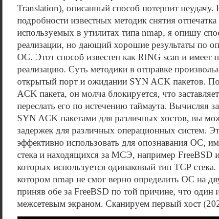
Translation), описанный способ потерпит неудачу. 
подробности известных методик снятия отпечатка
используемых в утилитах типа nmap, я опишу спо
реализации, но дающий хорошие результаты по о
ОС. Этот способ известен как RING scan и имеет
реализацию. Суть методики в отправке произволь
открытый порт и ожидании SYN ACK пакетов. П
ACK пакета, он молча блокируется, что заставляе
переслать его по истечению таймаута. Вычисляя 
SYN ACK пакетами для различных хостов, вы мож
задержек для различных операционных систем. Э
эффективно использовать для опознавания ОС, 
стека и находящихся за МСЭ, например FreeBSD 
которых используется одинаковый тип TCP стека.
котором nmap не смог верно определить ОС на дв
приняв обе за FreeBSD по той причине, что один и
межсетевым экраном. Сканируем первый хост (202